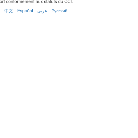
port conformément aux statuts du CCI.
中文
Español
عربي
Русский