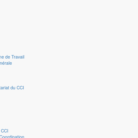
e de Travail
nérale
ariat du CCI
u CCI
Coordination