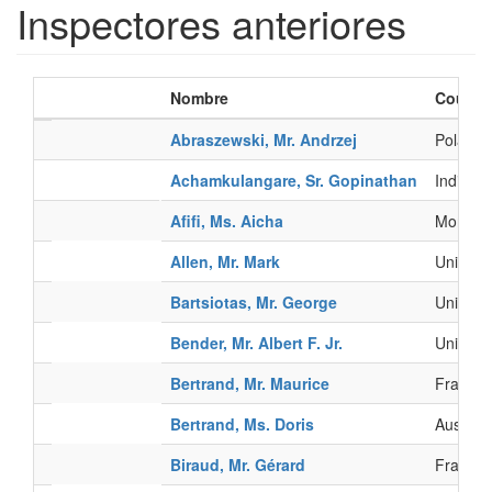
Inspectores anteriores
Nombre
Countr
Abraszewski, Mr. Andrzej
Poland
Achamkulangare, Sr. Gopinathan
India
Afifi, Ms. Aicha
Morocc
Allen, Mr. Mark
United 
Bartsiotas, Mr. George
United 
Bender, Mr. Albert F. Jr.
United 
Bertrand, Mr. Maurice
France
Bertrand, Ms. Doris
Austria
Biraud, Mr. Gérard
France