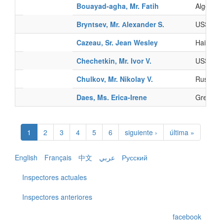
Bouayad-agha, Mr. Fatih
Algeria
Bryntsev, Mr. Аlexander S.
USSR
Cazeau, Sr. Jean Wesley
Haiti
Chechetkin, Mr. Ivor V.
USSR
Chulkov, Mr. Nikolay V.
Russian
Daes, Ms. Erica-Irene
Greece
1
2
3
4
5
6
siguiente ›
última »
English
Français
中文
عربي
Русский
Inspectores actuales
Inspectores anteriores
facebook