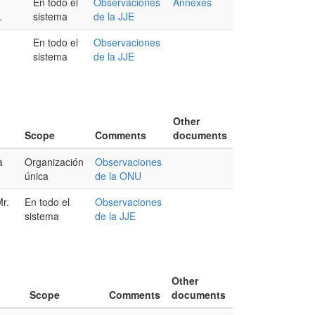
En todo el
Observaciones
Annexes
.
sistema
de la JJE
En todo el
Observaciones
sistema
de la JJE
Other
Scope
Comments
documents
a
Organización
Observaciones
única
de la ONU
Mr.
En todo el
Observaciones
sistema
de la JJE
Other
Scope
Comments
documents