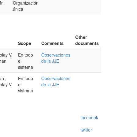
r.
Organización
única
Other
Scope
Comments
documents
olay V.
En todo
Observaciones
shan
el
de la JJE
sistema
an ,
En todo
Observaciones
olay V.
el
de la JJE
sistema
facebook
twitter