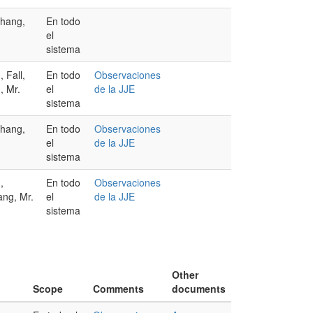
Zhang,
En todo
el
sistema
, Fall,
En todo
Observaciones
, Mr.
el
de la JJE
sistema
Zhang,
En todo
Observaciones
el
de la JJE
sistema
,
En todo
Observaciones
ang, Mr.
el
de la JJE
sistema
Other
Scope
Comments
documents