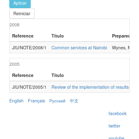
Aplicar
Reiniciar
2008
Reference
Título
Prepared by
JIU/NOTE/2008/1
Common services at Nairobi
Wynes, Ms. 
2005
Reference
Título
JIU/NOTE/2005/1
Review of the implementation of results-b
English
Français
Русский
中文
facebook
twitter
youtube