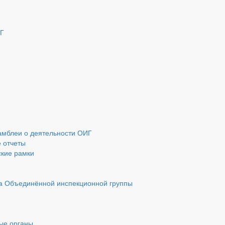
ИГ
амблеи о деятельности ОИГ
 отчеты
ские рамки
та Объединённой инспекционной группы
ые органы