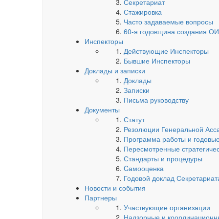
Секретариат
Стажировка
Часто задаваемые вопросы
60-я годовщина создания О
Инспекторы
Действующие Инспекторы
Бывшие Инспекторы
Доклады и записки
Доклады
Записки
Письма руководству
Документы
Статут
Резолюции Генеральной Асс
Программа работы и годовые
Пересмотренные стратегиче
Стандарты и процедуры
Cамооценка
Годовой доклад Секретариа
Новости и события
Партнеры
Участвующие организации
Надзорные и координационн