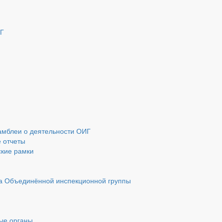
ИГ
амблеи о деятельности ОИГ
 отчеты
ские рамки
та Объединённой инспекционной группы
ые органы