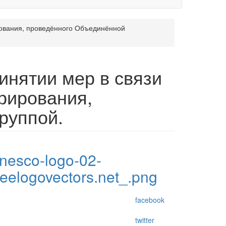
рования, проведённого Объединённой
нятии мер в связи
рирования,
руппой.
nesco-logo-02-
reelogovectors.net_.png
facebook
twitter