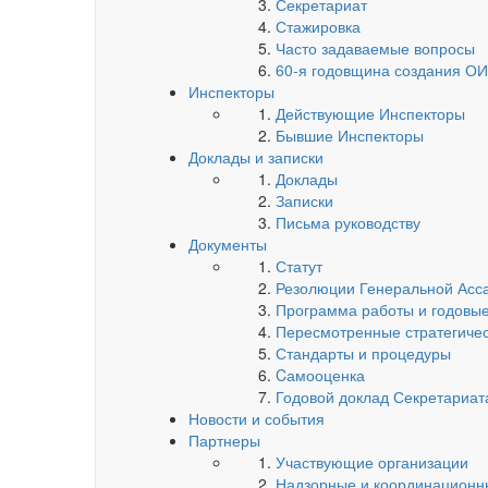
Секретариат
Стажировка
Часто задаваемые вопросы
60-я годовщина создания О
Инспекторы
Действующие Инспекторы
Бывшие Инспекторы
Доклады и записки
Доклады
Записки
Письма руководству
Документы
Статут
Резолюции Генеральной Асс
Программа работы и годовые
Пересмотренные стратегиче
Стандарты и процедуры
Cамооценка
Годовой доклад Секретариа
Новости и события
Партнеры
Участвующие организации
Надзорные и координационн