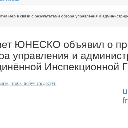
ии мер в связи с результатами обзора управления и администри
вет ЮНЕСКО объявил о при
ора управления и админист
инённой Инспекционной Г
мите
,
чтобы
получить
доступ
u
f