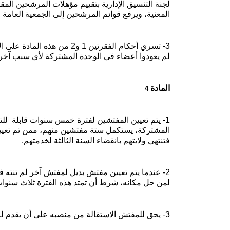
لجنة التنسيق الإدارية بتقييم مؤهلات المرشحين الم
المعنية، ويرفع قوائم المرشحين إلى الجمعية العامة لي
3- تسري أحكام الفقرتين 1 و2 
لم يعودوا أعضاء في الوحدة المشتركة لأي سبب آخر.
المادة
4
1- يتم تعيين المفتشين لفترة خمس سنوات قابلة لل
المشتركة، يستكمل ستة مفتشين منهم،
فتنتهي ولايتهم بانقضاء السنة الثالثة لخدمتهم.
2- عندما يتم تعيين مفتش بديل لمفتش آخر لم تنته فتر
لمن حل مكانه، شرط أن تمتد هذه الفترة ثلاث سنوات ع
3- يحق للمفتش الاستقالة من منصبه على أن يقدم لرئيس الوحدة المشتركة وقبل مدة ستة أشهر من تاريخه، إشعاراً مسبقاً بذلك.