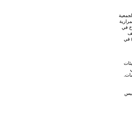
جمعية
أساس الاستمرارية
1 كانون الأول/ ديسمبر 1970 و2924 ب (د-27) المؤرخ في
197. ويرد تعريف
) في
يئات
مات.
ئيس