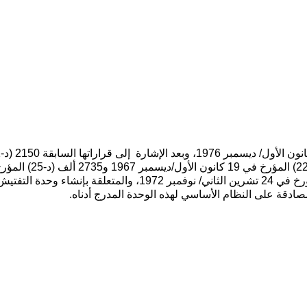
المؤرخ في 4 تشرين الثاني/نوفمبر 1966 و 2360 (د-22) المؤرخ في 19 كا
17 كانون الأول/ ديسمبر 1970 و2924 ب (د-27) المؤرخ في 24 تشرين الثاني/ نوفمبر 1972، والمتعلقة بإنشاء وحدة التفت
مصادقة على النظام الأساسي لهذه الوحدة المدرج أدناه.