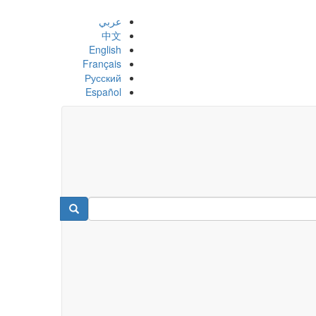
عربي
中文
English
Français
Русский
Español