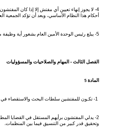
4- لا يجوز إنهاء تعيين أي مفتش إلا إذا كان المفتشون الآخرون يرون بالإجماع أنه قد توقف عن أداء واجباته
أحكام هذا النظام الأساسي، وبعد أن تؤكد الجمعية العا
5- يبلغ رئيس الوحدة الأمين العام بشغور أية وظيفة من أجل اتخاذ التدابير الإدارية اللازمة. وبتقديم هذا الإخطار تعد الوظيفة شاغرة.
الفصل الثالث - المهام والصلاحيات والمسؤوليات
المادة
5
1- تكـون للمفتشين سلطات البحث والاستقصاء في جميع المسائل التي لها علاقة بكفاءة الدوائر والاستخدام الرشيد للأموال.
2- يدلي المفتشون برأيهم المستقل في القضايا المطر
وتحقيق قدر
كبير من التنسيق فيما بين المنظمات.