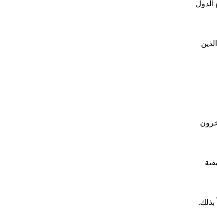
 الدول
 الذين
ة، أما الآخرون
قية