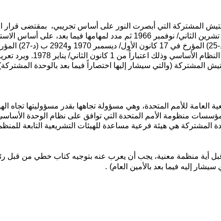
على أساس تجريبي، بمقتضى قرار ال
العامة الصادر تحت رقم 2150 (د-21) والمؤرخ في 4 تشرين الثاني/ نوفمبر 1966 ثم مدد لمهامها فيما بعد، على 
في العمل، بمقتضى قراري الجمعية العامة 2735 أ (د-25) المؤرخ في 7
أنشئت وفقاً لهذا النظام الأساسي وذلك اعتباراً من 1 كانون الثاني/ يناير 8
فتيش المشتركة (والتي سيشار
إليها اختصاراً فيما بعد بالوحدة المشتركة
ية العامة للأمم المتحدة، وهي مسؤولة تجاهها بقدر مسؤوليتها تجاه اله
ؤسسات منظومة الأمم المتحدة التي توافق على نظام الوحدة الأساسي
حدة المشتركة هي هيئة فرعية مساعدة للهيئات التشريعية التابعة للمنظ
قبل أية منظمة معنية، يجب أن يعرب عنه بتوجيه كتاب خطي من قبل ر
ي سيشار إليه فيما بعد بالأمين العام)
.