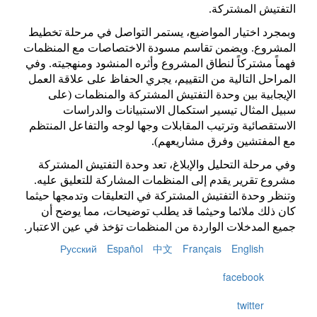
التفتيش المشتركة
.
وبمجرد اختيار المواضيع، يستمر التواصل في مرحلة تخطيط
المشروع
.
ويضمن تقاسم مسودة الاختصاصات مع المنظمات
فهماً مشتركاً لنطاق المشروع وأثره المنشود ومنهجيته
.
وفي
المراحل التالية من التقييم، يجري الحفاظ على علاقة العمل
الإيجابية بين وحدة التفتيش المشتركة والمنظمات
(
على
سبيل المثال تيسير استكمال الاستبيانات والدراسات
الاستقصائية وترتيب المقابلات وجها لوجه والتفاعل المنتظم
مع المفتشين وفرق مشاريعهم
).
وفي مرحلة التحليل والإبلاغ، تعد وحدة التفتيش المشتركة
مشروع تقرير يقدم إلى المنظمات المشاركة للتعليق عليه
.
وتنظر وحدة التفتيش المشتركة في التعليقات وتدمجها حيثما
كان ذلك ملائما وحيثما قد يطلب توضيحات، مما يوضح أن
جميع المدخلات الواردة من المنظمات تؤخذ في عين الاعتبار
.
Русский
Español
中文
Français
English
facebook
twitter