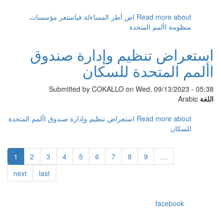
Read more
about اض أطر المساءلة فياستعر مؤسسات
منظومة األمم المتحدة
استعراض تنظيم وإدارة صندوق
األمم المتحدة للسكان
Submitted by
COKALLO
on Wed, 09/13/2023 - 05:38
اللغة
Arabic
Read more
about استعراض تنظيم وإدارة صندوق األمم المتحدة
للسكان
1
2
3
4
5
6
7
8
9
…
next
last
facebook