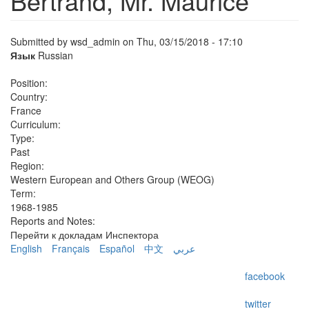
Bertrand, Mr. Maurice
Submitted by
wsd_admin
on Thu, 03/15/2018 - 17:10
Язык
Russian
Position:
Country:
France
Curriculum:
Type:
Past
Region:
Western European and Others Group (WEOG)
Term:
1968-1985
Reports and Notes:
Перейти к докладам Инспектора
English
Français
Español
中文
عربي
facebook
twitter