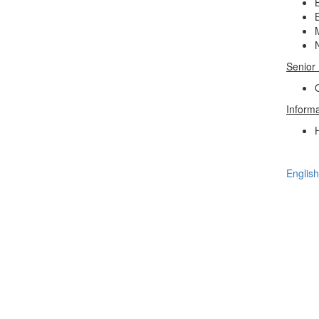
M
Senior 
Inform
English