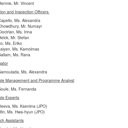
Hermie, Mr. Vincent
ion and Inspection Officers
Capello, Ms. Alexandra
Chowdhury, Mr. Numayr
iocirlan, Ms. Irina
Helck, Mr. Stefan
to, Ms. Eriko
Jaiyen, Ms. Kamolmas
Sallam, Ms. Rana
gator
Samoulada, Ms. Alexandra
ate Management and Programme Analyst
Soule, Ms. Fernanda
ate Experts
Deeva, Ms. Kseniina (JPO)
Min, Ms. Hwa-hyun (JPO)
ch Assistants