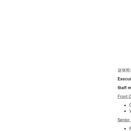
这张照
Execut
Staff 
Front O
Senior 