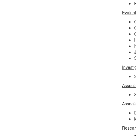
Evaluat
C
I
Investi
Associ
Associ
Resear