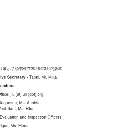
片展示了秘书处在2026年3月的版本
ive Secretary
- Tapio, Mr. Mika
members
ffice:
jiu [at] un [dot] org
Duquesne, Ms. Annick
Vant Sant, Ms. Ellen
Evaluation and Inspection Officers
Figus, Ms. Elena