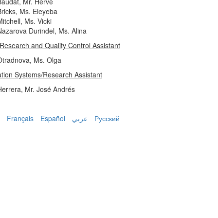
Baudat, Mr. Hervé
Bricks, Ms. Eleyeba
itchell, Ms. Vicki
Nazarova Durindel, Ms. Alina
Research and Quality Control Assistant
Otradnova, Ms. Olga
ation Systems/Research Assistant
Herrera, Mr. José Andrés
Français
Español
عربي
Русский