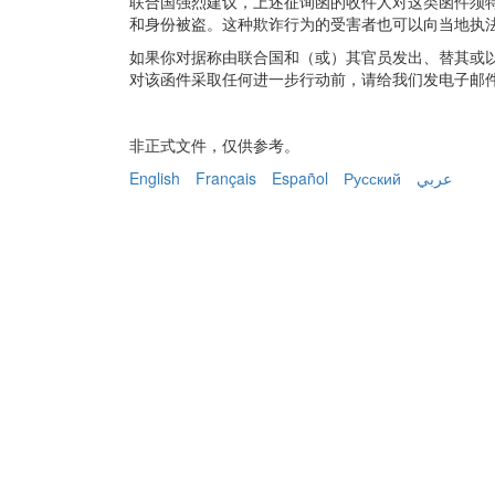
联合国强烈建议，上述征询函的收件人对这类函件须
和身份被盗。这种欺诈行为的受害者也可以向当地执
如果你对据称由联合国和（或）其官员发出、替其或
对该函件采取任何进一步行动前，请给我们发电子邮
非正式文件，仅供参考。
English
Français
Español
Русский
عربي