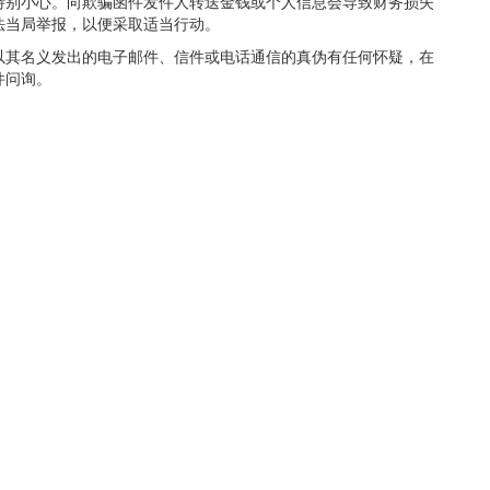
特别小心。向欺骗函件发件人转送金钱或个人信息会导致财务损失
法当局举报，以便采取适当行动。
以其名义发出的电子邮件、信件或电话通信的真伪有任何怀疑，在
件问询。