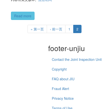
Read more
« 第一页
‹ 前一页
1
2
footer-unjiu
Contact the Joint Inspection Unit
Copyright
FAQ about JIU
Fraud Alert
Privacy Notice
Terms of Use