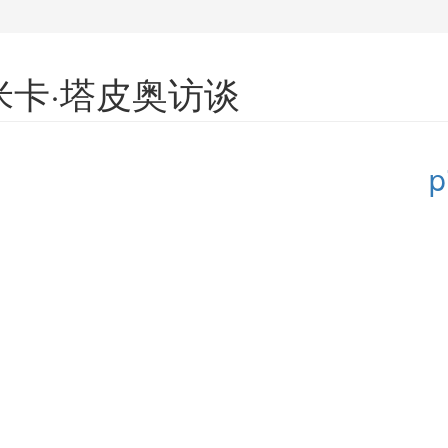
卡·塔皮奥访谈
p