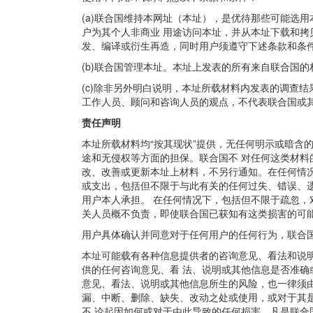
(a)联合国维持本网址（本址），是优待那些可能选用
户为其个人非商业 用途访问本址，并从本址下载和拷
发、编译或衍生再造，同时用户须遵守下述条款和条
(b)联合国管理本址。本址上发表的所有来自联合国
(c)除非另外明白说明，本址所载材料内发表的调查
工作人员、顾问和咨询人员的观点，不代表联合国或
责任声明
本址所载材料均“按其现状”提供，无任何明示或暗含
途和无侵权等方面的担保。联合国不 对任何这类材
改、改善或更新本址上材料，不另行通知。在任何情
或支出，包括但不限于与此有关的任何过失、错误、
用户本人承担。 在任何情况下，包括但不限于疏忽
关人员概不负责，即使联合国已获知有这类损害的可
用户具体确认并同意对于任何用户的任何行为，联合
本址可能载有各种信息提供者的咨询意见、看法和说
供的任何咨询意见、看 法、说明或其他信息是否准
意见、看法、说明或其他信息所生的风险，也一律须
漏、中断、删除、缺失、改动之处或使用，或对于其
不 论起因如何或对于由此导致的任何损害，凡是联