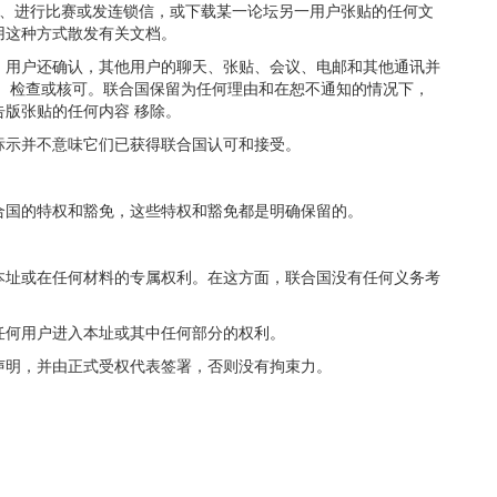
调查、进行比赛或发连锁信，或下载某一论坛另一用户张贴的任何文
用这种方式散发有关文档。
。用户还确认，其他用户的聊天、张贴、会议、电邮和其他通讯并
查、检查或核可。联合国保留为任何理由和在恕不通知的情况下，
版张贴的任何内容 移除。
标示并不意味它们已获得联合国认可和接受。
合国的特权和豁免，这些特权和豁免都是明确保留的。
本址或在任何材料的专属权利。在这方面，联合国没有任何义务考
任何用户进入本址或其中任何部分的权利。
声明，并由正式受权代表签署，否则没有拘束力。