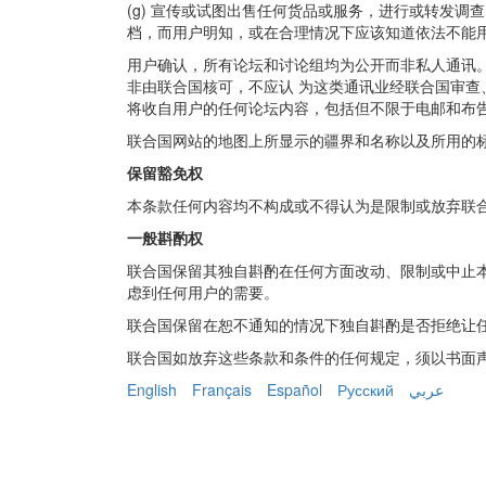
(g) 宣传或试图出售任何货品或服务，进行或转发
档，而用户明知，或在合理情况下应该知道依法不能
用户确认，所有论坛和讨论组均为公开而非私人通讯
非由联合国核可，不应认 为这类通讯业经联合国审
将收自用户的任何论坛内容，包括但不限于电邮和布告
联合国网站的地图上所显示的疆界和名称以及所用的
保留豁免权
本条款任何内容均不构成或不得认为是限制或放弃联
一般斟酌权
联合国保留其独自斟酌在任何方面改动、限制或中止
虑到任何用户的需要。
联合国保留在恕不通知的情况下独自斟酌是否拒绝让
联合国如放弃这些条款和条件的任何规定，须以书面
English
Français
Español
Русский
عربي