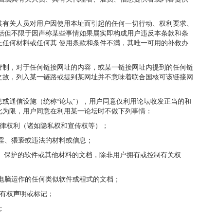
其有关人员对用户因使用本址而引起的任何一切行动、权利要求、
包括但不限于因声称某些事情如果属实即构成用户违反本条款和条
上任何材料或任何其 使用条款和条件不满，其唯一可用的补救办
管制，对于任何链接网址的内容，或某一链接网址内提到的任何链
之故，列入某一链路或提到某网址并不意味着联合国核可该链接网
或通信设施（统称“论坛”），用户同意仅利用论坛收发正当的和
此为限，用户同意在利用某一论坛时不做下列事情：
法律权利（诸如隐私权和宣传权等）；
诲淫、猥亵或违法的材料或信息；
权）保护的软件或其他材料的文档，除非用户拥有或控制有关权
人电脑运作的任何类似软件或程式的文档；
所有权声明或标记；
；