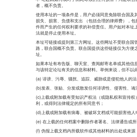
者，概不负责。
使用本址的一项条件是，用户必须同意免除联合国及
损失、损害、负债和支出 （包括合理的律师费），
件而产生的任何权利要求的补偿责任。用户如对本址
法就是停止使用本址。
本址可链接或提到第三方网址。这些网址不受联合国
路，联合国概不负责。联合国提供这些链接仅为方便
址。
如果本址有布告版、聊天室、查阅邮寄名单或其他信息
与该特定论坛有关的信息和材料。举例来说，但不以
(a) 诽谤、污辱、骚扰、追踪、威胁或是侵犯他人的
(b)发表、张贴、分发或散发任何诽谤性、侵害性、
(c)上载或附加载有受知识产权法（或隐私权和宣传
利，或得到法律规定的所有同意书；
(d)上载或附加载有病毒、被破坏文档或可能损害他
(e) 在上载的任何档案中删除作者署名、法律通告或
(f) 伪报上载文档内所载软件或其他材料的出处或来源