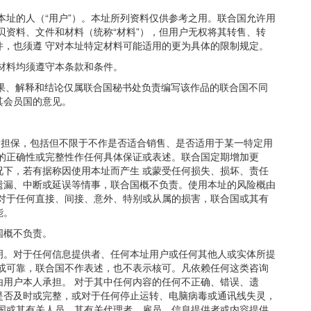
本址的人（“用户”）。本址所列资料仅供参考之用。联合国允许用
贝资料、文件和材料（统称“材料”），但用户无权将其转售、转
件，也须遵 守对本址特定材料可能适用的更为具体的限制规定。
的材料均须遵守本条款和条件。
结果、解释和结论仅属联合国秘书处负责编写该作品的联合国不同
其会员国的意见。
的担保，包括但不限于不作是否适合销售、是否适用于某一特定用
料的正确性或完整性作任何具体保证或表述。联合国定期增加更
况下，若有据称因使用本址而产生 或蒙受任何损失、损坏、责任
遗漏、中断或延误等情事，联合国概不负责。使用本址的风险概由
，对于任何直接、间接、意外、特别或从属的损害，联合国或其有
能。
国概不负责。
明。对于任何信息提供者、任何本址用户或任何其他人或实体所提
确或可靠，联合国不作表述，也不表示核可。凡依赖任何这类咨询
由用户本人承担。 对于其中任何内容的任何不正确、错误、遗
是否及时或完整，或对于任何停止运转、电脑病毒或通讯线失灵，
合国或其有关人员、其有关代理者、雇员、信息提供者或内容提供